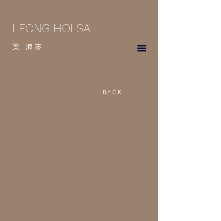
LEONG HOI SA
梁
海
莎
2020
BACK